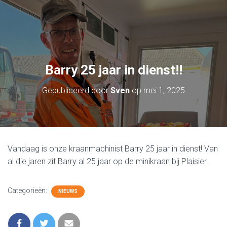
Barry 25 jaar in dienst!!
Gepubliceerd door
Sven
op
mei 1, 2025
Vandaag is onze kraanmachinist Barry 25 jaar in dienst! Van
al die jaren zit Barry al 25 jaar op de minikraan bij Plaisier.
Categorieën:
NIEUWS