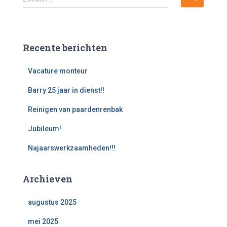
o
e
k
e
Recente berichten
n
n
Vacature monteur
a
a
Barry 25 jaar in dienst!!
r
:
Reinigen van paardenrenbak
Jubileum!
Najaarswerkzaamheden!!!
Archieven
augustus 2025
mei 2025