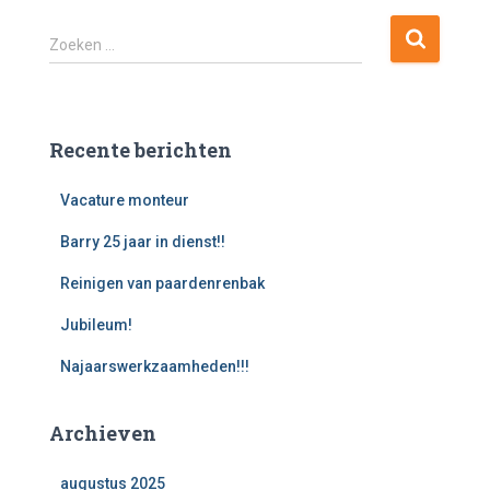
Z
Zoeken …
o
e
k
e
Recente berichten
n
n
Vacature monteur
a
a
Barry 25 jaar in dienst!!
r
:
Reinigen van paardenrenbak
Jubileum!
Najaarswerkzaamheden!!!
Archieven
augustus 2025