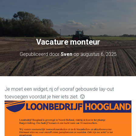
Vacature monteur
Gepubliceerd door
Sven
op
augustus 6, 2025
Je moet een widget, rij of vooraf gebouwde lay-out
toevoegen voordat je hier iets ziet. 🙂