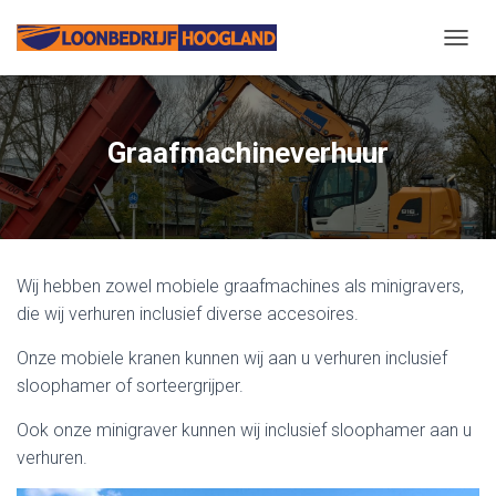
N
A
V
I
G
Graafmachineverhuur
A
T
I
E
W
I
Wij hebben zowel mobiele graafmachines als minigravers,
S
S
die wij verhuren inclusief diverse accesoires.
E
L
Onze mobiele kranen kunnen wij aan u verhuren inclusief
E
sloophamer of sorteergrijper.
N
Ook onze minigraver kunnen wij inclusief sloophamer aan u
verhuren.