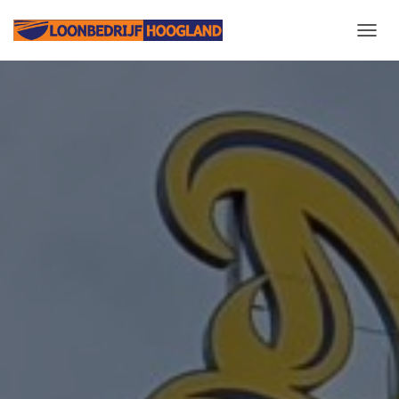
N
A
V
I
G
A
T
I
E
W
I
S
S
E
L
E
N