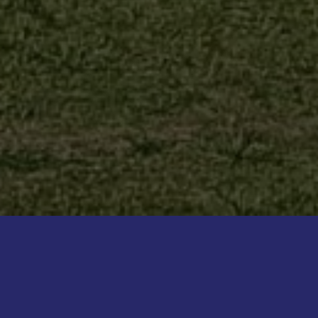
Ons loonbedrijf is gevestigd in Noord Holland,
vlakbij de kust in het plaatsje Burgervlotbrug.
Burgervlotbrug ligt in het zeer op bloembollen
geconcentreerde “noordelijk zandgebied”. Met