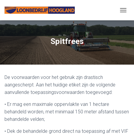
N
A
V
I
G
Spitfrees
A
T
I
E
W
I
De voorwaarden voor het gebruik zijn drastisch
S
S
aangescherpt. Aan het huidige etiket zijn de volgende
E
aanvullende toepassingsvoorwaarden toegevoegd:
L
E
• Er mag een maximale oppervlakte van 1 hectare
N
behandeld worden, met minimaal 150 meter afstand tussen
behandelde velden;
• Dek de behandelde grond direct na toepassing af met VIF