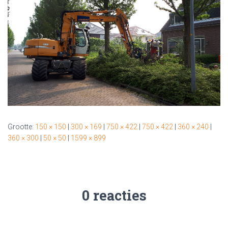
Grootte:
150 × 150
|
300 × 169
|
750 × 422
|
750 × 422
|
360 × 240
|
360 × 300
|
50 × 50
|
1599 × 899
0 reacties