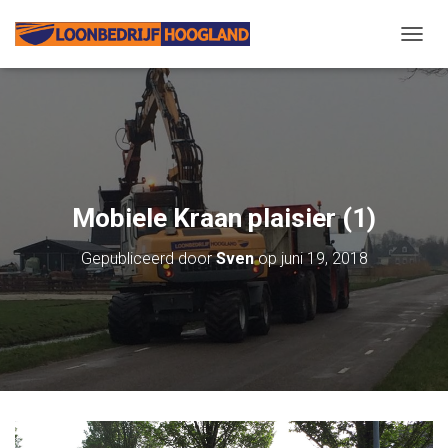
N
A
V
I
G
A
T
I
E
Mobiele Kraan plaisier (1)
W
I
Gepubliceerd door
Sven
op
juni 19, 2018
S
S
E
L
E
N