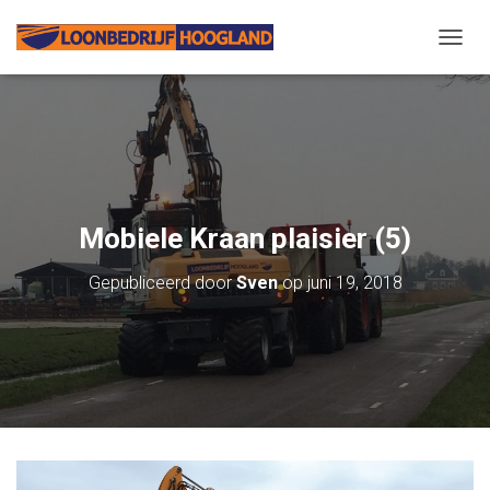
N
A
V
I
G
A
T
I
E
Mobiele Kraan plaisier (5)
W
I
Gepubliceerd door
Sven
op
juni 19, 2018
S
S
E
L
E
N