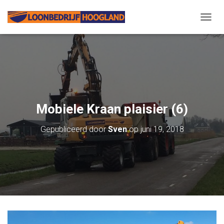
N
A
V
I
G
A
T
I
E
Mobiele Kraan plaisier (6)
W
I
Gepubliceerd door
Sven
op
juni 19, 2018
S
S
E
L
E
N