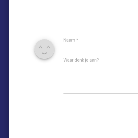
Naam
*
Waar denk je aan?