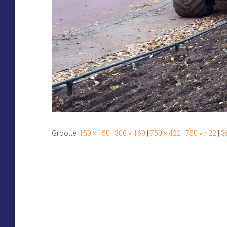
Grootte:
150 × 150
|
300 × 169
|
750 × 422
|
750 × 422
|
3