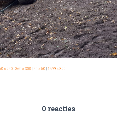
60 × 240
|
360 × 300
|
50 × 50
|
1599 × 899
0 reacties