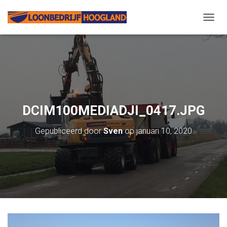
N
A
V
I
G
A
T
I
E
DCIM100MEDIADJI_0417.JPG
W
I
Gepubliceerd door
Sven
op
januari 10, 2020
S
S
E
L
E
N