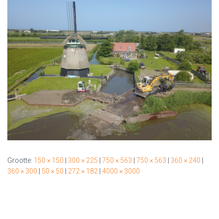
Grootte:
150 × 150
|
300 × 225
|
750 × 563
|
750 × 563
|
360 × 240
|
360 × 300
|
50 × 50
|
272 × 182
|
4000 × 3000