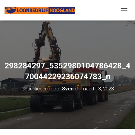
N
A
V
I
G
A
T
I
E
298284297_5352980104786428_4
W
I
70044229236074783_n
S
S
Gepubliceerd door
Sven
op
maart 13, 2023
E
L
E
N