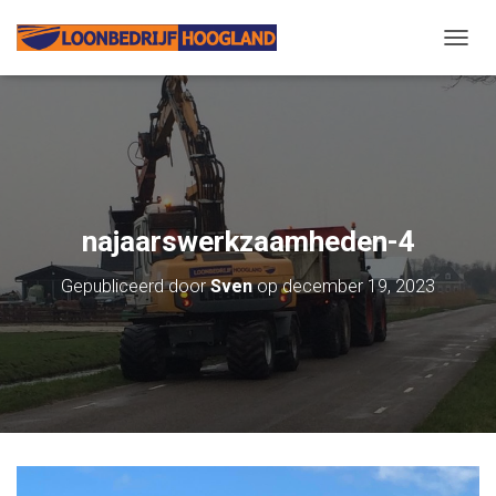
N
A
V
I
G
A
T
I
E
najaarswerkzaamheden-4
W
I
Gepubliceerd door
Sven
op
december 19, 2023
S
S
E
L
E
N