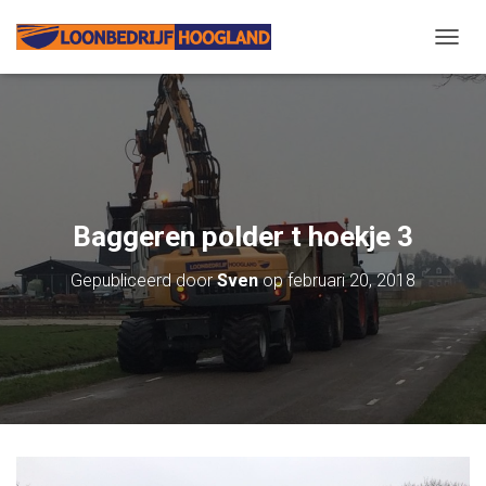
N
A
V
I
G
A
T
I
E
Baggeren polder t hoekje 3
W
I
Gepubliceerd door
Sven
op
februari 20, 2018
S
S
E
L
E
N