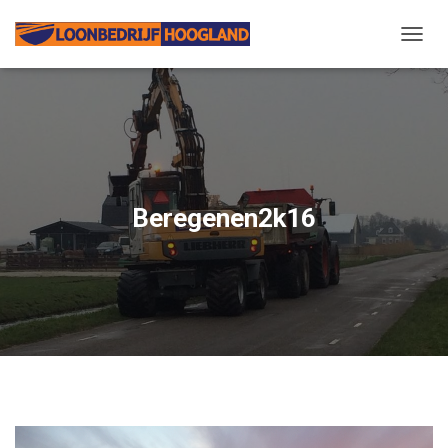
N
A
V
I
G
A
T
I
E
Beregenen2k16
W
I
S
S
E
L
E
N