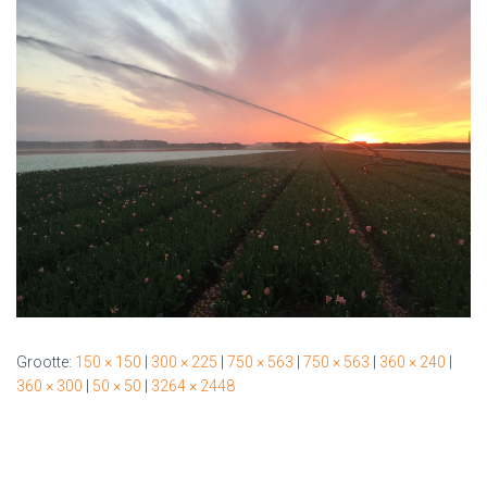
Grootte:
150 × 150
|
300 × 225
|
750 × 563
|
750 × 563
|
360 × 240
|
360 × 300
|
50 × 50
|
3264 × 2448