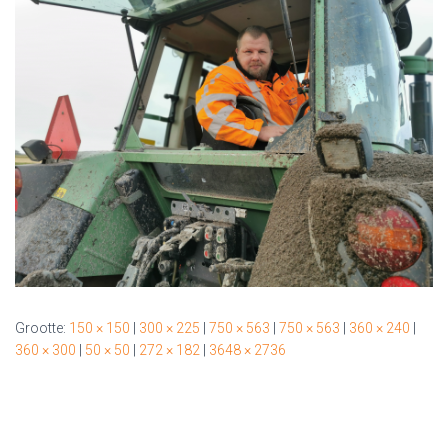
Grootte:
150 × 150
|
300 × 225
|
750 × 563
|
750 × 563
|
360 × 240
|
360 × 300
|
50 × 50
|
272 × 182
|
3648 × 2736