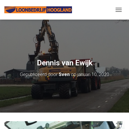
N
A
V
I
G
A
T
I
E
Dennis van Ewijk
W
I
Gepubliceerd door
Sven
op
januari 10, 2020
S
S
E
L
E
N