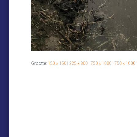
Grootte:
150 × 150
|
225 × 300
|
750 × 1000
|
750 × 1000