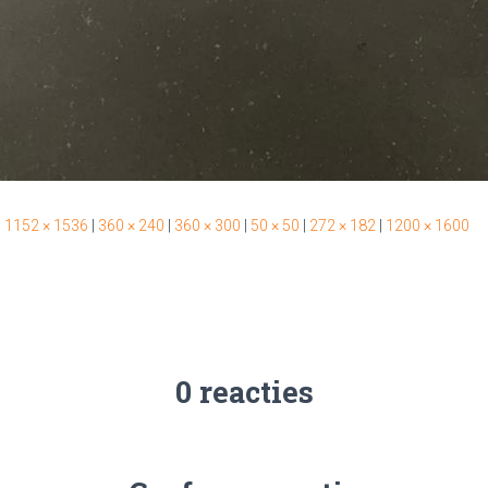
|
1152 × 1536
|
360 × 240
|
360 × 300
|
50 × 50
|
272 × 182
|
1200 × 1600
0 reacties