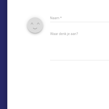
Naam
*
Waar denk je aan?