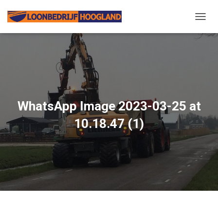
N
A
V
I
G
A
T
I
E
WhatsApp Image 2023-03-25 at
W
I
10.18.47 (1)
S
S
E
L
E
N