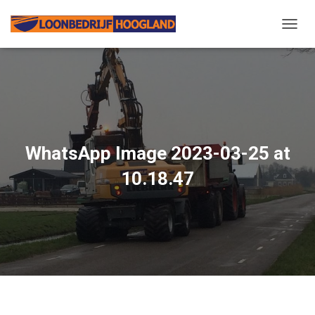
N
A
V
I
G
A
T
I
E
WhatsApp Image 2023-03-25 at
W
I
10.18.47
S
S
E
L
E
N