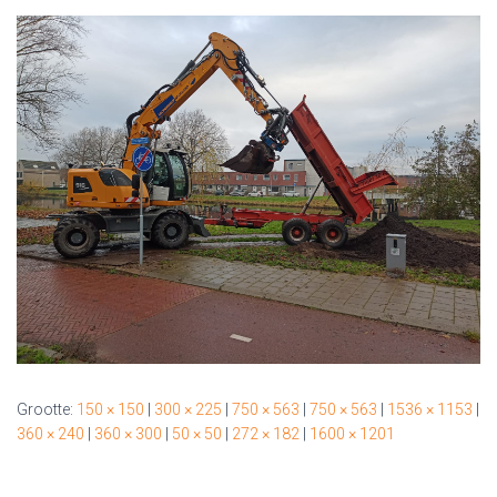
Grootte:
150 × 150
|
300 × 225
|
750 × 563
|
750 × 563
|
1536 × 1153
|
360 × 240
|
360 × 300
|
50 × 50
|
272 × 182
|
1600 × 1201