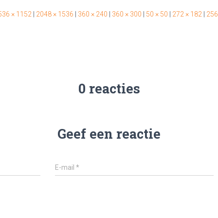
536 × 1152
|
2048 × 1536
|
360 × 240
|
360 × 300
|
50 × 50
|
272 × 182
|
256
0 reacties
Geef een reactie
E-mail
*