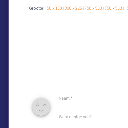
Grootte:
150 × 150
|
300 × 225
|
750 × 563
|
750 × 563
|
1
Naam
*
Waar denk je aan?