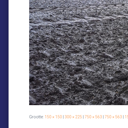
Grootte:
150 × 150
|
300 × 225
|
750 × 563
|
750 × 563
|
1