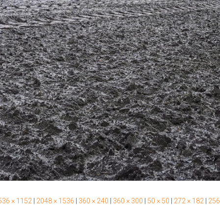
536 × 1152
|
2048 × 1536
|
360 × 240
|
360 × 300
|
50 × 50
|
272 × 182
|
256