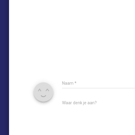
Naam
*
Waar denk je aan?