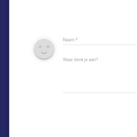
Naam
*
Waar denk je aan?