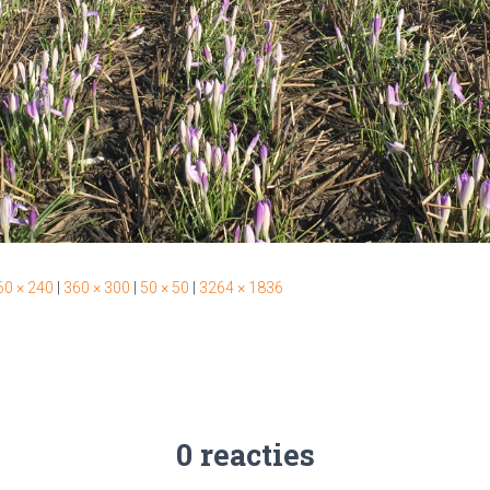
60 × 240
|
360 × 300
|
50 × 50
|
3264 × 1836
0 reacties