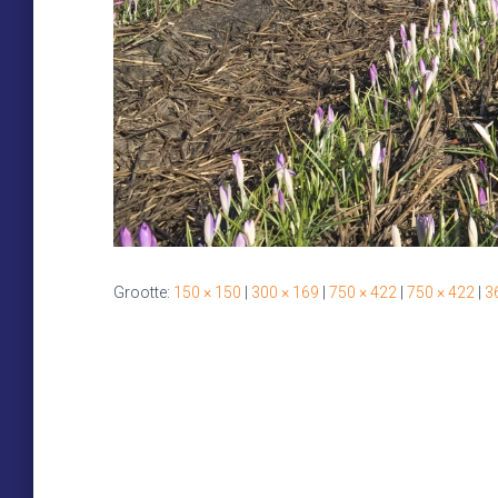
Grootte:
150 × 150
|
300 × 169
|
750 × 422
|
750 × 422
|
3