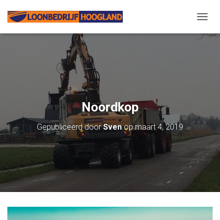
N
A
V
I
G
A
T
I
E
Noordkop
W
I
Gepubliceerd door
Sven
op
maart 4, 2019
S
S
E
L
E
N