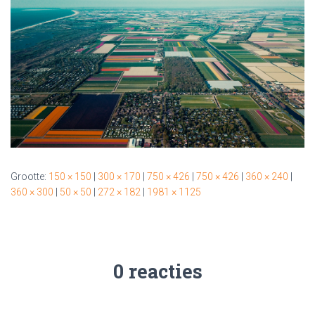
Grootte:
150 × 150
|
300 × 170
|
750 × 426
|
750 × 426
|
360 × 240
|
360 × 300
|
50 × 50
|
272 × 182
|
1981 × 1125
0 reacties