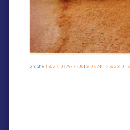
Grootte:
150 × 150
|
297 × 300
|
360 × 240
|
360 × 300
|
5