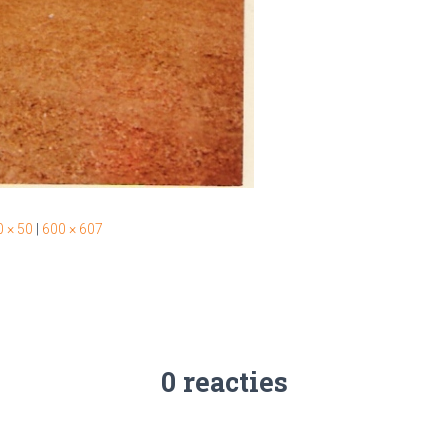
0 × 50
|
600 × 607
0 reacties