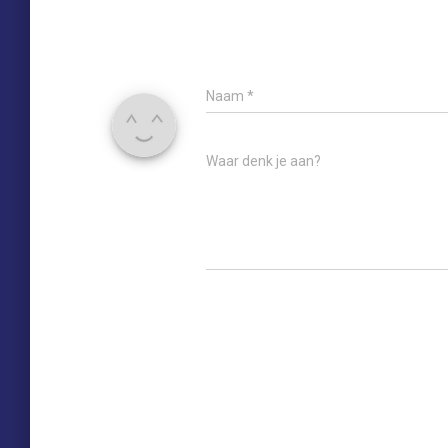
Naam
*
Waar denk je aan?