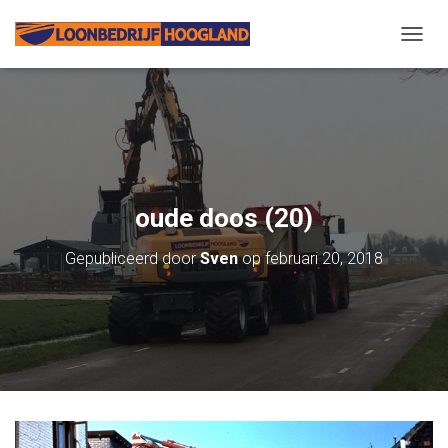
N
A
V
I
G
A
T
I
E
oude doos (20)
W
I
Gepubliceerd door
Sven
op
februari 20, 2018
S
S
E
L
E
N