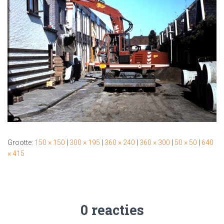
Grootte:
150 × 150
|
300 × 195
|
360 × 240
|
360 × 300
|
50 × 50
|
640
× 415
0 reacties