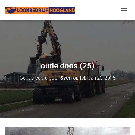
N
A
V
I
G
A
T
I
E
oude doos (25)
W
I
Gepubliceerd door
Sven
op
februari 20, 2018
S
S
E
L
E
N