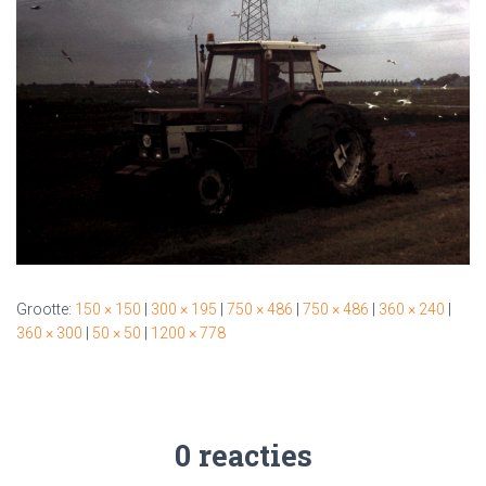
Grootte:
150 × 150
|
300 × 195
|
750 × 486
|
750 × 486
|
360 × 240
|
360 × 300
|
50 × 50
|
1200 × 778
0 reacties