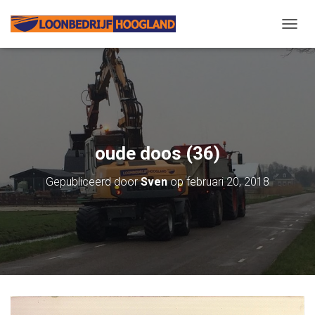
N
A
V
I
G
A
T
I
E
oude doos (36)
W
I
Gepubliceerd door
Sven
op
februari 20, 2018
S
S
E
L
E
N