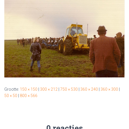
Grootte:
150 × 150
|
300 × 212
|
750 × 530
|
360 × 240
|
360 × 300
|
50 × 50
|
800 × 566
0 reacties