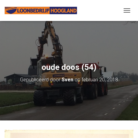
N
A
V
I
G
A
T
I
E
oude doos (54)
W
I
Gepubliceerd door
Sven
op
februari 20, 2018
S
S
E
L
E
N