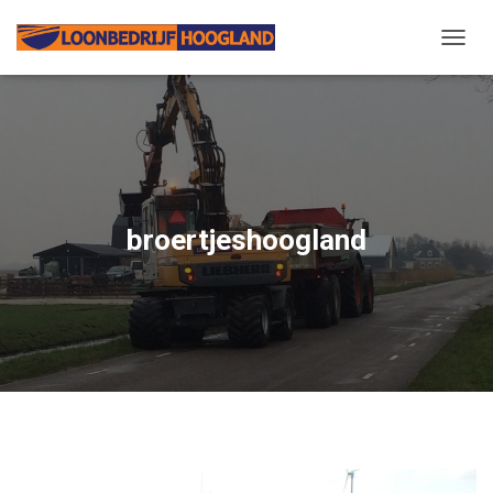
N
A
V
I
G
A
T
I
E
broertjeshoogland
W
I
S
S
E
L
E
N