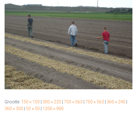
Grootte:
150 × 150
|
300 × 225
|
750 × 563
|
750 × 563
|
360 × 240
|
360 × 300
|
50 × 50
|
1200 × 900