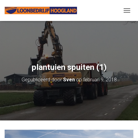
N
A
V
I
G
A
T
I
E
plantuien spuiten (1)
W
I
Gepubliceerd door
Sven
op
februari 9, 2018
S
S
E
L
E
N