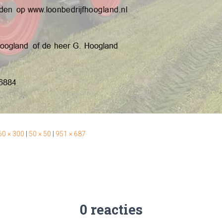
60 × 300
|
50 × 50
|
951 × 687
0 reacties