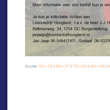
Grootte:
150 × 150
|
300 × 217
|
750 × 542
|
360 × 240
|
3