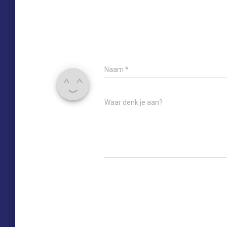
Naam
*
Waar denk je aan?