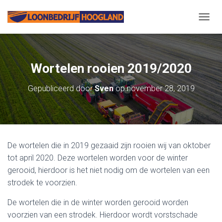
N
A
V
I
G
Wortelen rooien 2019/2020
A
T
Gepubliceerd door
Sven
op
november 28, 2019
I
E
W
I
S
S
De wortelen die in 2019 gezaaid zijn rooien wij van oktober
E
L
tot april 2020. Deze wortelen worden voor de winter
E
gerooid, hierdoor is het niet nodig om de wortelen van een
N
strodek te voorzien.
De wortelen die in de winter worden gerooid worden
voorzien van een strodek. Hierdoor wordt vorstschade