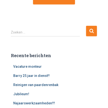
Z
Zoeken …
o
e
k
e
Recente berichten
n
n
Vacature monteur
a
a
Barry 25 jaar in dienst!!
r
:
Reinigen van paardenrenbak
Jubileum!
Najaarswerkzaamheden!!!