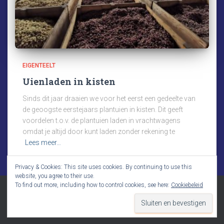
EIGENTEELT
Uienladen in kisten
Sinds dit jaar draaien we voor het eerst een gedeelte van
de geoogste eerstejaars plantuien in kisten. Dit geeft
voordelen t.o.v. de plantuien laden in vrachtwagens
omdat je altijd door kunt laden zonder rekening te
Lees meer…
Privacy & Cookies: This site uses cookies. By continuing to use this
website, you agree to their use.
To find out more, including how to control cookies, see here:
Cookiebeleid
Hestia | Ontwikkeld door
ThemeIsle